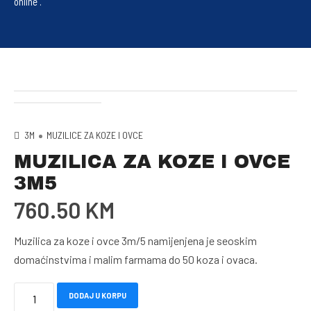
online .
3M
MUZILICE ZA KOZE I OVCE
MUZILICA ZA KOZE I OVCE
3M5
760.50
KM
Muzilica za koze i ovce 3m/5
namijenjena je seoskim
domaćinstvima i malim farmama do 50 koza i ovaca.
MUZILICA
DODAJ U KORPU
ZA