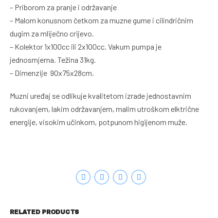
– Priborom za pranje i održavanje
– Malom konusnom četkom za muzne gume i cilindričnim
dugim za mliječno crijevo.
– Kolektor 1x100cc ili 2x100cc. Vakum pumpa je
jednosmjerna. Težina 31kg.
– Dimenzije 90x75x28cm.
Muzni uređaj se odlikuje kvalitetom izrade jednostavnim
rukovanjem, lakim održavanjem, malim utroškom elktrične
energije, visokim učinkom, potpunom higijenom muže.
RELATED PRODUCTS