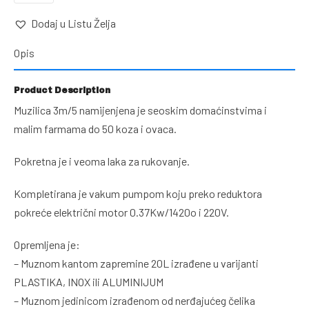
KOZE
Dodaj u Listu Želja
I
Opis
OVCE
3M5
količina
Product Description
Muzilica 3m/5
namijenjena je seoskim domaćinstvima i
malim farmama do 50 koza i ovaca.
Pokretna je i veoma laka za rukovanje.
Kompletirana je vakum pumpom koju preko reduktora
pokreće električni motor 0.37Kw/1420o i 220V.
Opremljena je:
– Muznom kantom zapremine 20L izrađene u varijanti
PLASTIKA, INOX ili ALUMINIJUM
– Muznom jedinicom izrađenom od nerđajućeg čelika