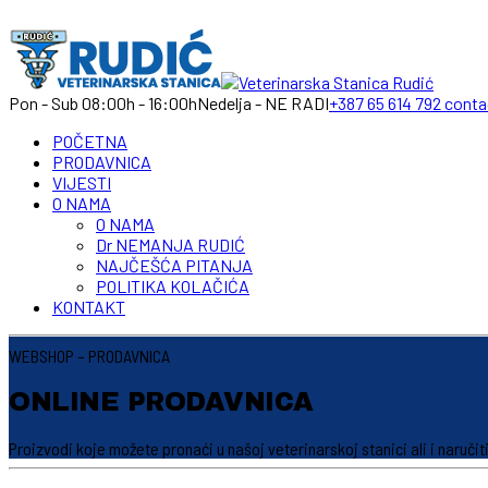
Pon - Sub 08:00h - 16:00h
Nedelja - NE RADI
+387 65 614 792
conta
POČETNA
PRODAVNICA
VIJESTI
O NAMA
O NAMA
Dr NEMANJA RUDIĆ
NAJČEŠĆA PITANJA
POLITIKA KOLAČIĆA
KONTAKT
WEBSHOP – PRODAVNICA
ONLINE PRODAVNICA
Proizvodi koje možete pronaći u našoj veterinarskoj stanici ali i naruč