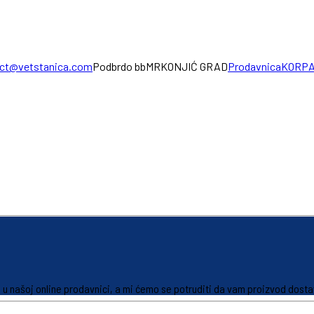
ct@vetstanica.com
Podbrdo bb
MRKONJIĆ GRAD
Prodavnica
KORP
iti u našoj online prodavnici, a mi ćemo se potruditi da vam proizvod dos