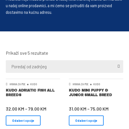
u našoj online prodavnici, a mi ćemo se potruditi da vam proizvod
dostavimo na kućnu adresu.
Prikaži sve 5 rezultate
Poredaj od zadnjeg
HRANA ZA PSE
KUDO
HRANA ZA PSE
KUDO
KUDO ADRIATIC FISH ALL
KUDO MINI PUPPY &
BREEDS
JUNIOR SMALL BREED
32.00
KM
–
79.00
KM
31.00
KM
–
75.00
KM
Odaberi opcije
Odaberi opcije