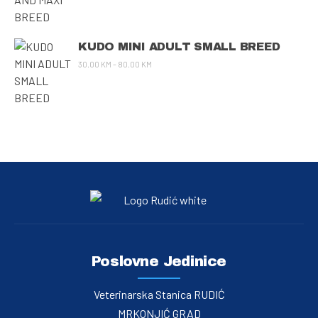
KUDO MINI ADULT SMALL BREED
30.00
KM
–
80.00
KM
Poslovne Jedinice
Veterinarska Stanica RUDIĆ
MRKONJIĆ GRAD